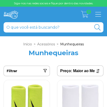
Siga-nos nas redes sociais e fique por dentro das novidades.
0
Início
>
Acessórios
>
Munhequeiras
Munhequeiras
Filtrar